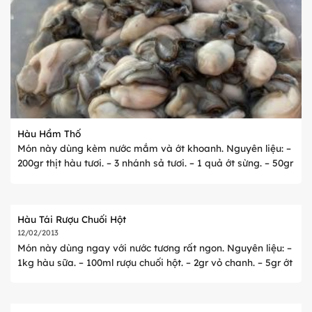
Hàu Hầm Thố
Món này dùng kèm nước mắm và ớt khoanh. Nguyên liệu: –
200gr thịt hàu tươi. – 3 nhánh sả tươi. – 1 quả ớt sừng. – 50gr
rau mồng tơi. – 200gr bún tàu. – 50gr hành tây. – ...
Hàu Tái Rượu Chuối Hột
12/02/2013
Món này dùng ngay với nước tương rất ngon. Nguyên liệu: –
1kg hàu sữa. – 100ml rượu chuối hột. – 2gr vỏ chanh. – 5gr ớt
sừng. – 10gr gừng. – 10gr hành tím. – 20ml nước tương. – ...