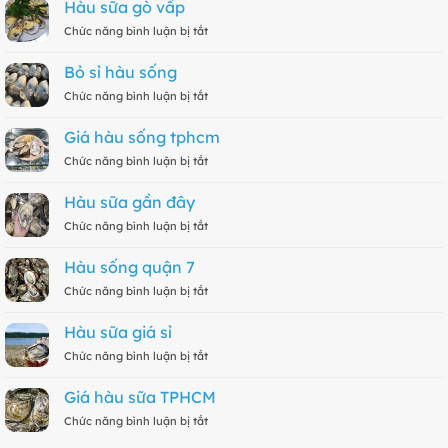
Hàu sữa gò vấp
thủ
Chức năng bình luận bị tắt
ở
đức
Hàu
sữa
Bỏ sỉ hàu sống
gò
Chức năng bình luận bị tắt
ở
vấp
Bỏ
sỉ
Giá hàu sống tphcm
hàu
Chức năng bình luận bị tắt
ở
sống
Giá
hàu
Hàu sữa gần đây
sống
Chức năng bình luận bị tắt
ở
tphcm
Hàu
sữa
Hàu sống quận 7
gần
Chức năng bình luận bị tắt
ở
đây
Hàu
sống
Hàu sữa giá sỉ
quận
Chức năng bình luận bị tắt
ở
7
Hàu
sữa
Giá hàu sữa TPHCM
giá
Chức năng bình luận bị tắt
ở
sỉ
Giá