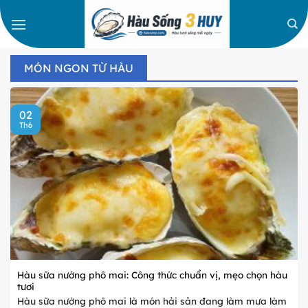
Bỏ
qua
nội
dung
MÓN NGON TỪ HÀU
02
Th6
Hàu sữa nướng phô mai: Công thức chuẩn vị, mẹo chọn hàu
tươi
Hàu sữa nướng phô mai là món hải sản đang làm mưa làm