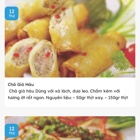
12
Th2
Chả Giò Hàu
Chả giò hàu Dùng với xà lách, dưa leo. Chấm kèm với
tương ớt rất ngon. Nguyên liệu: – 50gr thịt xay. – 150gr thịt
hàu sống. – 50gr cà rốt, khoai môn sáp. – 30gr mộc nhĩ. – 10
...
12
Th2