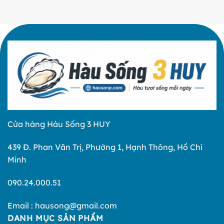
hàu
sữa
TPHCM
Cửa hàng Hàu Sống 3 HUY
439 Đ. Phan Văn Trị, Phường 1, Hạnh Thông, Hồ Chí
Minh
090.24.000.51
Email :
hausong@gmail.com
DANH MỤC SẢN PHẨM