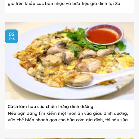
gió trên khắp các bàn nhậu và bữa tiệc gia đình tại Sài
Gòn. Sự kết hợp giữa vị ngọt béo tự nhiên của hàu sữa tươi
...
02
Th6
Cách làm hàu sữa chiên trứng dinh dưỡng
Nếu bạn đang tìm kiếm một món ăn vừa giàu dinh dưỡng,
vừa chế biến nhanh gọn cho bữa cơm gia đình, thì hàu sữa
chiên trứng chính là gợi ý hoàn hảo. Không chỉ kết hợp hài
hòa giữa ...