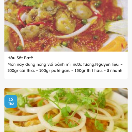
Hàu Sốt Patê
Món này dùng nóng với bánh mì, nước tương.Nguyên liệu: –
200gr cải thìa. – 100gr patê gan. – 150gr thịt hàu. – 3 nhánh
tiêu xanh. – 1/4 củ hành tây, thái sợi. – 1/2 củ cà rốt, thái ...
12
Th2