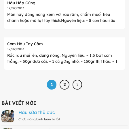
Hàu Hấp Gừng
12/02/2013
Món này dùng nóng kèm với rau răm, chấm muối tiêu
chanh hoặc mù tạt tùy thích.Nguyên liệu: – 5 con hàu sữa
tươi, loại lớn. – 1 củ gừng tươi. – 1 thìa cà phê dầu hào. – 1/4
...
Cơm Hàu Tay Cầm
12/02/2013
Rắc rau mùi lên, dùng nóng. Nguyên liệu: – 1,5 bát cơm
trắng. – 50gr dưa cải. – 1 củ gừng nhỏ. – 150gr thịt hàu. – 1
quả trứng gà. – 1 thìa cà phê tỏi xay. – Bột ...
1
2
BÀI VIẾT MỚI
Hàu sữa thủ đức
Chức năng bình luận bị tắt
ở
Hàu
sữa