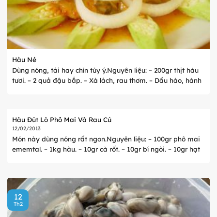
Hàu Né
Dùng nóng, tái hay chín tùy ý.Nguyên liệu: – 200gr thịt hàu
tươi. – 2 quả đậu bắp. – Xà lách, rau thơm. – Dầu hào, hành
tím băm, tỏi băm, bột nêm, tiêu, dầu ăn. – 1 thìa cà ...
Hàu Đút Lò Phô Mai Và Rau Củ
12/02/2013
Món này dùng nóng rất ngon.Nguyên liệu: – 100gr phô mai
ememtal. – 1kg hàu. – 10gr cà rốt. – 10gr bí ngòi. – 10gr hạt
bắp Mỹ. – 50gr kem sữa béo. – 30ml rượu vang trắng. – 15gr
...
12
Th2