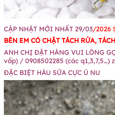
CẬP NHẬT MỚI NHẤT 29/03
/2026
BÊN EM CÓ CHẶT TÁCH RỬA, TÁCH
ANH CHỊ ĐẶT HÀNG VUI LÒNG GỌ
vấp) / 0908502285 (các q1,3,7,5…) 
ĐẶC BIỆT HÀU SỮA CỰC Ú NU