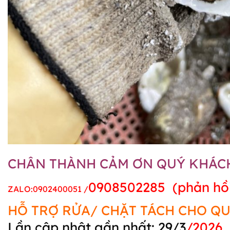
CHÂN THÀNH CẢM ƠN QUÝ KHÁC
0908502285 (phản hồi 
ZALO:0902400051 /
HỖ TRỢ RỬA/ CHẶT TÁCH CHO Q
Lần cập nhật gần nhất: 29/3
/2026