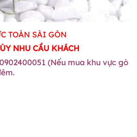
ỨC TOÀN SÀI GÒN
 TÙY NHU CẦU KHÁCH
902400051 (Nếu mua khu vực gò
đêm.