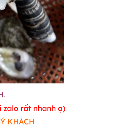
H.
zalo rất nhanh ạ)
UÝ KHÁCH