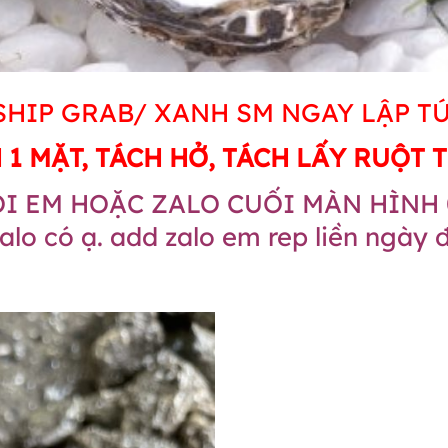
 SHIP GRAB/ XANH SM NGAY LẬP T
 1 MẶT, TÁCH HỞ, TÁCH LẤY RUỘT
I EM HOẶC ZALO CUỐI MÀN HÌNH 0
zalo có ạ. add zalo em rep liền ngày 