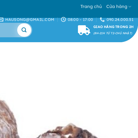
Trang chủ
Cửa hàng
HAUSONG@GMAIL.COM
08:00 - 17:00
090.24.000.51
GIAO HÀNG TRONG 2H
(8H-21H TỪ T2-CHỦ NHẬT)